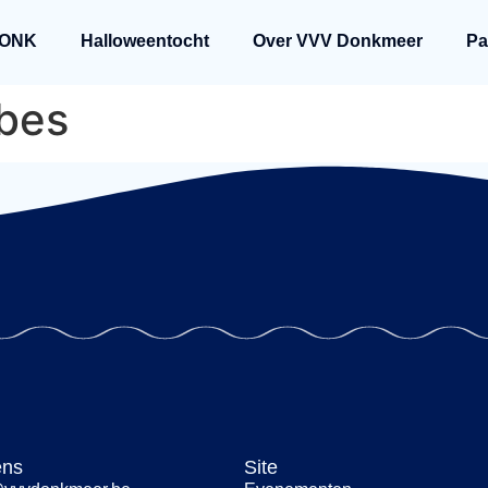
ONK
Halloweentocht
Over VVV Donkmeer
Pa
rbes
ens
Site